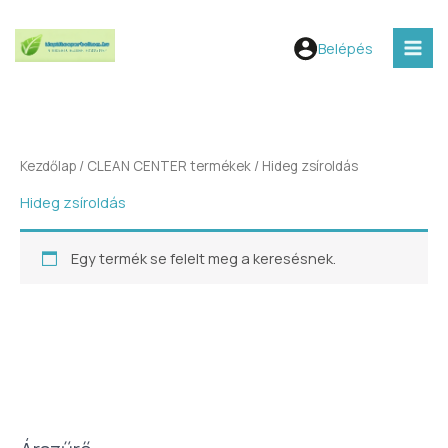
Skip
V
MAI
to
á
Belépés
MEN
content
l
a
s
s
Kezdőlap
/
CLEAN CENTER termékek
/ Hideg zsíroldás
z
Hideg zsíroldás
e
g
Egy termék se felelt meg a keresésnek.
y
k
a
t
e
g