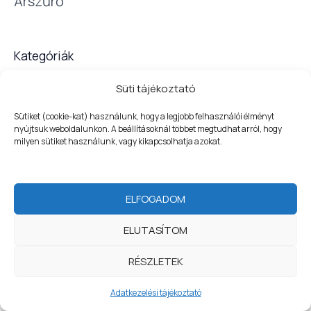
Árszűrő
ó
r
i
Kategóriák
á
t
Süti tájékoztató
Sütiket (cookie-kat) használunk, hogy a legjobb felhasználói élményt
nyújtsuk weboldalunkon. A beállításoknál többet megtudhat arról, hogy
milyen sütiket használunk, vagy kikapcsolhatja azokat.
WELCOME
Copyright © 2026 | Tisztítószerbolt - a higiénia nálunk
kezdődik
ELFOGADOM
Adatvédelem
|
Szerződési feltételek
ELUTASÍTOM
Fizetési tájékoztató
|
Impresszum
1
RÉSZLETEK
Szerezzen most kedvezményt
Adatkezelési tájékoztató