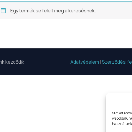
Egy termék se felelt meg a keresésnek.
unk kezdődik
Adatvédelem
|
Szerződési fe
Sütiket (coo
weboldalunko
használunk,