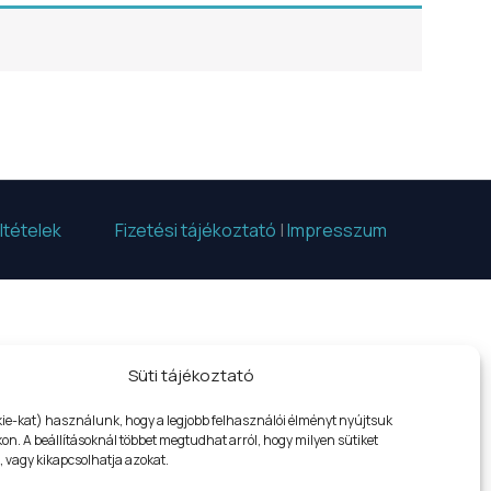
ltételek
Fizetési tájékoztató
|
Impresszum
WELCOME
Süti tájékoztató
kie-kat) használunk, hogy a legjobb felhasználói élményt nyújtsuk
n. A beállításoknál többet megtudhat arról, hogy milyen sütiket
 vagy kikapcsolhatja azokat.