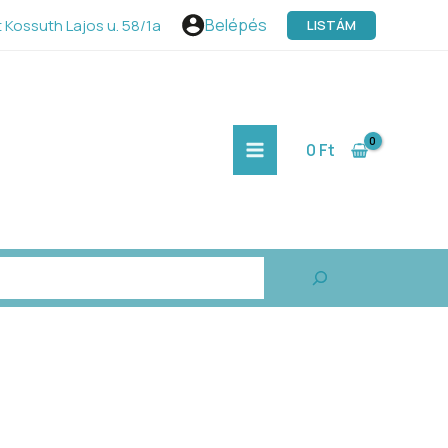
Belépés
 Kossuth Lajos u. 58/1a
LISTÁM
MAIN
MENU
0
Ft