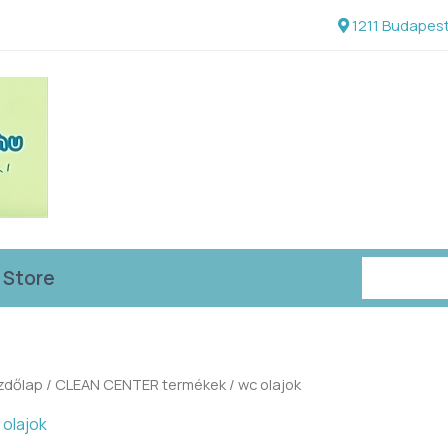
1211 Budapest
Keresés
 Store
zdőlap
/
CLEAN CENTER termékek
/ wc olajok
 olajok