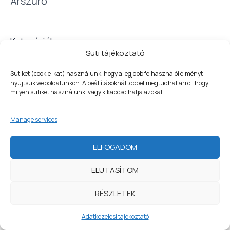
Árszűrő
ó
r
i
Kategóriák
á
Süti tájékoztató
t
Sütiket (cookie-kat) használunk, hogy a legjobb felhasználói élményt
nyújtsuk weboldalunkon. A beállításoknál többet megtudhat arról, hogy
milyen sütiket használunk, vagy kikapcsolhatja azokat.
WELCOME
Manage services
Copyright © 2026 | Tisztítószerbolt - a higiénia nálunk
kezdődik
ELFOGADOM
Adatvédelem
|
Szerződési feltételek
ELUTASÍTOM
Fizetési tájékoztató
|
Impresszum
1
RÉSZLETEK
Szerezzen most kedvezményt
Adatkezelési tájékoztató