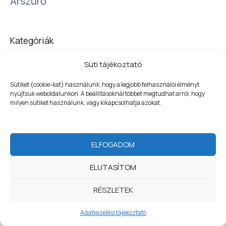
Árszűrő
ó
r
i
Kategóriák
á
t
Süti tájékoztató
Sütiket (cookie-kat) használunk, hogy a legjobb felhasználói élményt
nyújtsuk weboldalunkon. A beállításoknál többet megtudhat arról, hogy
milyen sütiket használunk, vagy kikapcsolhatja azokat.
WELCOME
Copyright © 2026 | Tisztítószerbolt - a higiénia nálunk
kezdődik
ELFOGADOM
Adatvédelem
|
Szerződési feltételek
ELUTASÍTOM
Fizetési tájékoztató
|
Impresszum
1
RÉSZLETEK
Szerezzen most kedvezményt
Adatkezelési tájékoztató