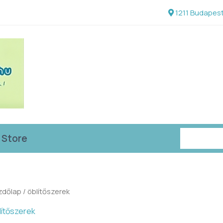
1211 Budapest
Keresés
 Store
zdőlap
/ öblítőszerek
lítőszerek