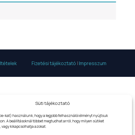
ltételek
Fizetési tájékoztató
|
Impresszum
WELCOME
Süti tájékoztató
kie-kat) használunk, hogy a legjobb felhasználói élményt nyújtsuk
n. A beállításoknál többet megtudhat arról, hogy milyen sütiket
 vagy kikapcsolhatja azokat.