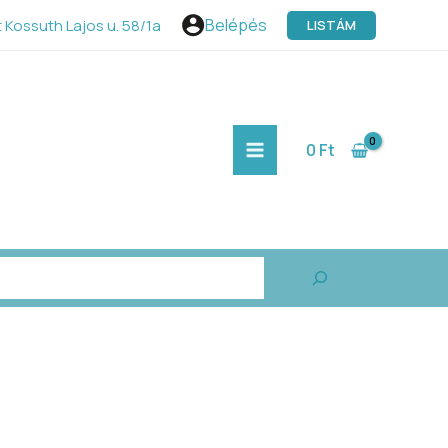
Belépés
 Kossuth Lajos u. 58/1a
LISTÁM
MAIN
MENU
0
Ft