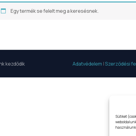
Egy termék se felelt meg a keresésnek.
unk kezdődik
Adatvédelem
|
Szerződési fe
Sütiket (coo
weboldalunko
használunk,