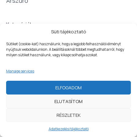
Árszűrő
ó
r
i
Kategóriák
á
Süti tájékoztató
t
Sütiket (cookie-kat) használunk, hogy a legjobb felhasználói élményt
nyújtsuk weboldalunkon. A beállításoknál többet megtudhat arról, hogy
milyen sütiket használunk, vagy kikapcsolhatja azokat.
WELCOME
Manage services
Copyright © 2026 | Tisztítószerbolt - a higiénia nálunk
kezdődik
ELFOGADOM
Adatvédelem
|
Szerződési feltételek
ELUTASÍTOM
Fizetési tájékoztató
|
Impresszum
1
RÉSZLETEK
Szerezzen most kedvezményt
Adatkezelési tájékoztató