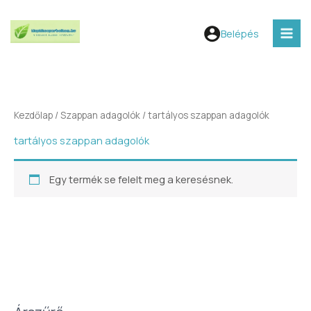
Skip
V
MAI
to
á
Belépés
MEN
content
l
a
s
s
Kezdőlap
/
Szappan adagolók
/ tartályos szappan adagolók
z
tartályos szappan adagolók
e
g
Egy termék se felelt meg a keresésnek.
y
k
a
t
e
g