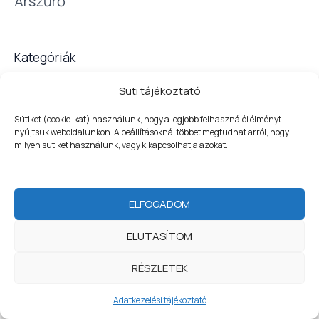
Árszűrő
ó
r
i
Kategóriák
á
t
Süti tájékoztató
Sütiket (cookie-kat) használunk, hogy a legjobb felhasználói élményt
nyújtsuk weboldalunkon. A beállításoknál többet megtudhat arról, hogy
milyen sütiket használunk, vagy kikapcsolhatja azokat.
WELCOME
Copyright © 2026 | Tisztítószerbolt - a higiénia nálunk
kezdődik
ELFOGADOM
Adatvédelem
|
Szerződési feltételek
ELUTASÍTOM
Fizetési tájékoztató
|
Impresszum
1
RÉSZLETEK
Szerezzen most kedvezményt
Adatkezelési tájékoztató