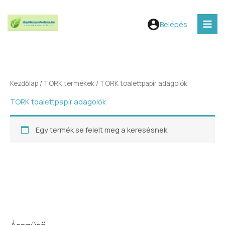
Skip
V
MAI
to
á
Belépés
MEN
content
l
a
s
s
Kezdőlap
/
TORK termékek
/ TORK toalettpapír adagolók
z
TORK toalettpapír adagolók
e
g
Egy termék se felelt meg a keresésnek.
y
k
a
t
e
g